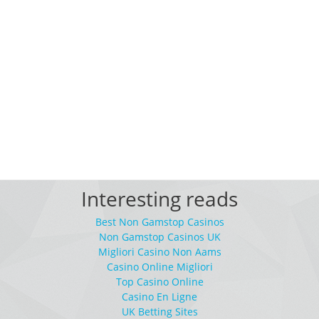
Interesting reads
Best Non Gamstop Casinos
Non Gamstop Casinos UK
Migliori Casino Non Aams
Casino Online Migliori
Top Casino Online
Casino En Ligne
UK Betting Sites