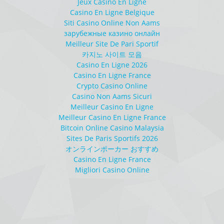
Jeux Casino En Ligne
Casino En Ligne Belgique
Siti Casino Online Non Aams
зарубежные казино онлайн
Meilleur Site De Pari Sportif
카지노 사이트 모음
Casino En Ligne 2026
Casino En Ligne France
Crypto Casino Online
Casino Non Aams Sicuri
Meilleur Casino En Ligne
Meilleur Casino En Ligne France
Bitcoin Online Casino Malaysia
Sites De Paris Sportifs 2026
オンラインポーカー おすすめ
Casino En Ligne France
Migliori Casino Online