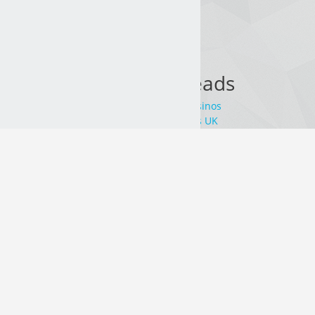
Interesting reads
Best Non Gamstop Casinos
Non Gamstop Casinos UK
Migliori Casino Non Aams
Casino Online Migliori
Top Casino Online
Casino En Ligne
UK Betting Sites
Casinos Not On Gamstop
Non Gamstop Casino
Gambling Sites Not On Gamstop
Non Gamstop Casinos
Best Non Gamstop Casinos
Best Non Gamstop Casinos
Slots Not On Gamstop
Casinos Without Gamstop