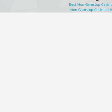
Best Non Gamstop Casin
Non Gamstop Casinos U
Migliori Casino Non Aam
Casino Online Migliori
Top Casino Online
Casino En Ligne
UK Betting Sites
Casinos Not On Gamsto
Non Gamstop Casino
Gambling Sites Not On Gam
Non Gamstop Casinos
Best Non Gamstop Casin
Best Non Gamstop Casin
Slots Not On Gamstop
Casinos Without Gamsto
Non Gamstop Casinos U
UK Casino Not On Gamst
Non Gamstop Casinos
UK Casino Not On Gamst
Casino Not On Gamstop
Non Gamstop Casinos