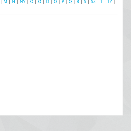
|
M
|
N
|
NY
|
O
|
Ó
|
Ö
|
Ő
|
P
|
Q
|
R
|
S
|
SZ
|
T
|
TY
|