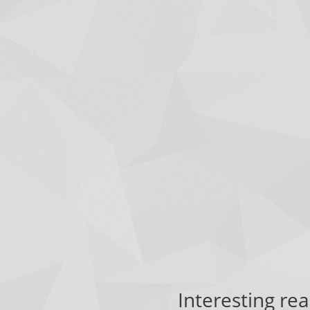
Interesting re