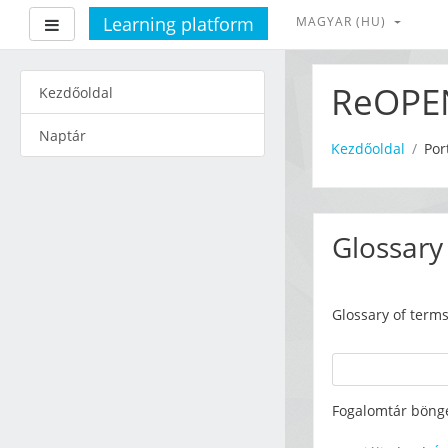
Learning platform
MAGYAR ‎(HU)‎
Oldalpanel
Tovább
a
ReOPE
Kezdőoldal
fő
tartalomhoz
Naptár
Kezdőoldal
Por
Glossary
Glossary of terms
Fogalomtár böngé